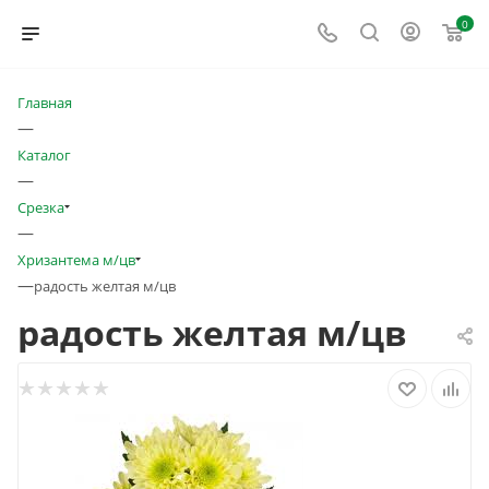
0
Главная
—
Каталог
—
Срезка
—
Хризантема м/цв
—
радость желтая м/цв
радость желтая м/цв