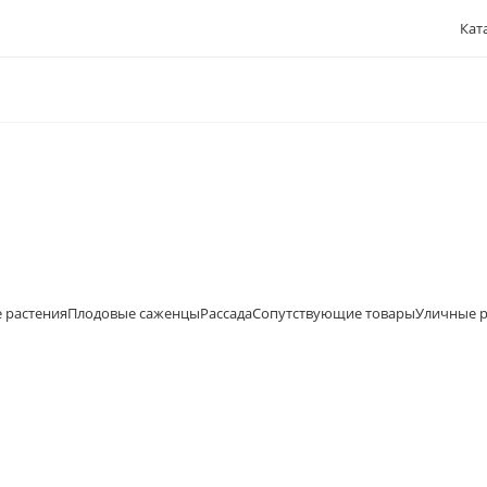
Кат
 растения
Плодовые саженцы
Рассада
Сопутствующие товары
Уличные р