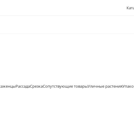
Кат
саженцы
Рассада
Срезка
Сопутствующие товары
Уличные растения
Упако