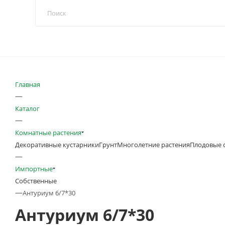
Главная
—
Каталог
—
Комнатные растения
Декоративные кустарники
Грунт
Многолетние растения
Плодовые 
—
Импортные
Собственные
—
Антуриум 6/7*30
Антуриум 6/7*30