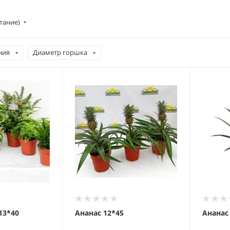
стание)
ния
Диаметр горшка
13*40
Ананас 12*45
Ананас