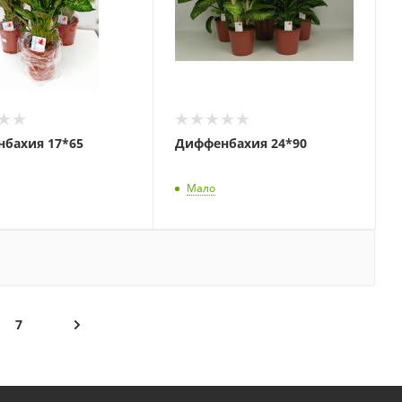
бахия 17*65
Диффенбахия 24*90
Мало
7