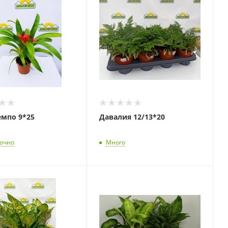
емпо 9*25
Давалия 12/13*20
точно
Много