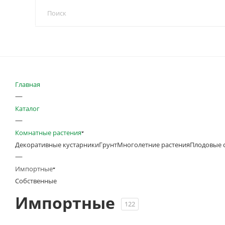
Главная
—
Каталог
—
Комнатные растения
Декоративные кустарники
Грунт
Многолетние растения
Плодовые 
—
Импортные
Собственные
Импортные
122