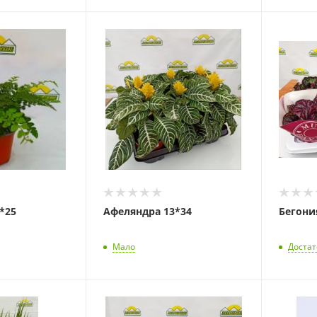
*25
Афеляндра 13*34
Бегония
Мало
Доста