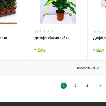
2*30
Диффенбахия 12*45
Диффен
Мало
Мало
Показать еще
1
2
3