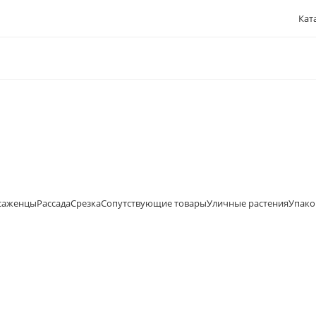
Кат
саженцы
Рассада
Срезка
Сопутствующие товары
Уличные растения
Упако