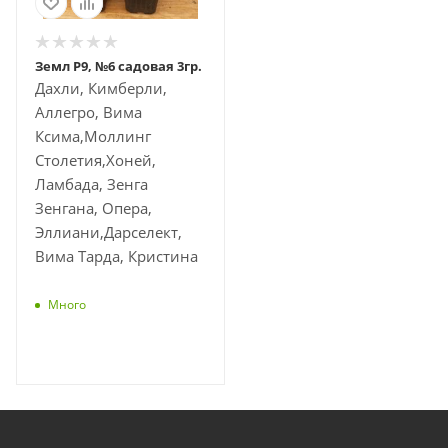
Земл Р9, №6 садовая 3гр.
Дахли, Кимберли,
Аллегро, Вима
Ксима,Моллинг
Столетия,Хоней,
Ламбада, Зенга
Зенгана, Опера,
Эллиани,Дарселект,
Вима Тарда, Кристина
Много