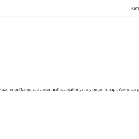
Кат
 растения
Плодовые саженцы
Рассада
Сопутствующие товары
Уличные р