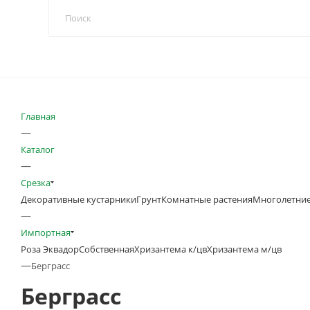
Главная
—
Каталог
—
Срезка
Декоративные кустарники
Грунт
Комнатные растения
Многолетние
—
Импортная
Роза Эквадор
Собственная
Хризантема к/цв
Хризантема м/цв
—
Берграсс
Берграсс