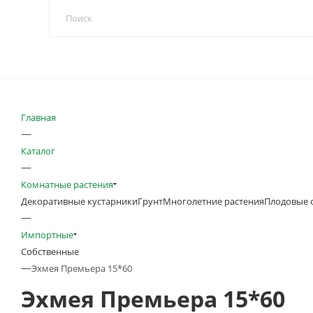
Главная
—
Каталог
—
Комнатные растения
Декоративные кустарники
Грунт
Многолетние растения
Плодовые 
—
Импортные
Собственные
—
Эхмея Премьера 15*60
Эхмея Премьера 15*60