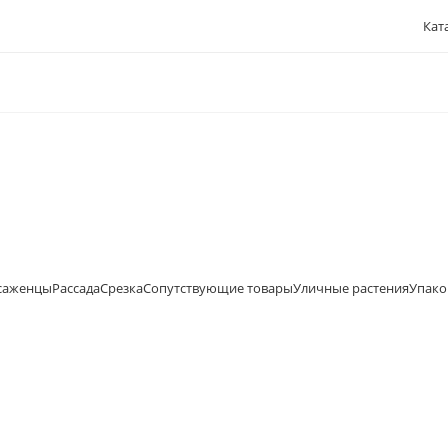
Кат
саженцы
Рассада
Срезка
Сопутствующие товары
Уличные растения
Упако