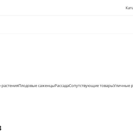
Кат
 растения
Плодовые саженцы
Рассада
Сопутствующие товары
Уличные р
в