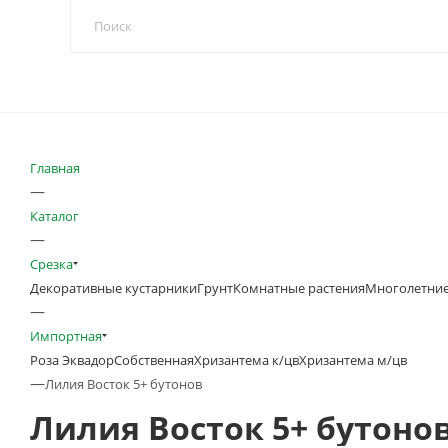
Главная
—
Каталог
—
Срезка
Декоративные кустарники
Грунт
Комнатные растения
Многолетние
—
Импортная
Роза Эквадор
Собственная
Хризантема к/цв
Хризантема м/цв
—
Лилия Восток 5+ бутонов
Лилия Восток 5+ бутоно