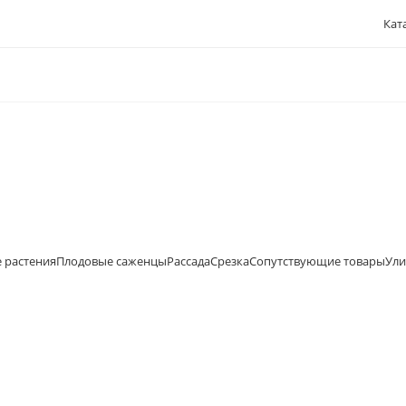
Кат
 растения
Плодовые саженцы
Рассада
Срезка
Сопутствующие товары
Ули